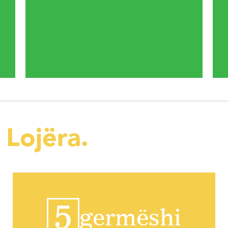
Lojëra.
5
germëshi