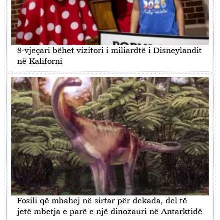
8-vjeçari bëhet vizitori i miliardtë i Disneylandit
në Kaliforni
Fosili që mbahej në sirtar për dekada, del të
jetë mbetja e parë e një dinozauri në Antarktidë