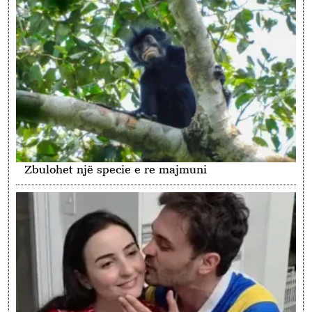
Zbulohet një specie e re majmuni