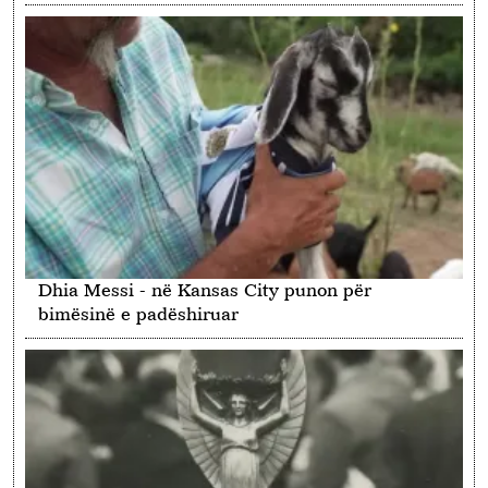
Dhia Messi - në Kansas City punon për
bimësinë e padëshiruar