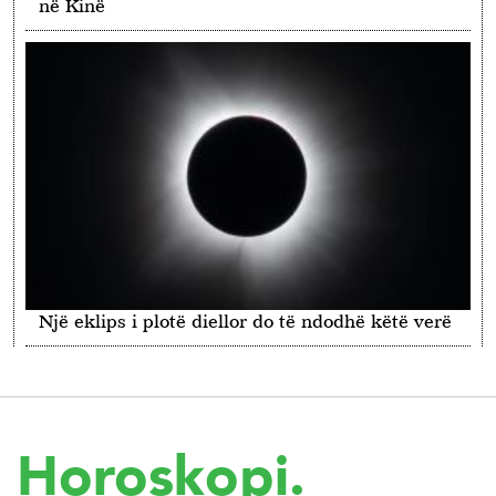
në Kinë
Një eklips i plotë diellor do të ndodhë këtë verë
Horoskopi.