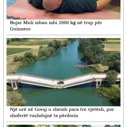
Bujar Muli mban mbi 2000 kg në trup për
Guinness
Një urë në Greqi u shemb para tre vjetësh, por
shoferët vazhdojnë ta përdorin