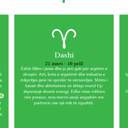
Dashi
21 mars - 19 prill
e
Është fillimi i javës dhe ju jeni gati për argëtim e
ë
shoqëri. Arti, bota e argëtimit dhe industria e
t
a.
mikpritjes janë në qendër të vëmendjes. Shtimi i
e
kaosit dhe aktiviteteve në shtëpi mund t’ju
shpenzojë shumë energji. Edhe nëse ndiheni
f
i.
nën presion, mos merrni asnjë angazhim me
r
partnerin ose një mik të ngushtë.
r
it