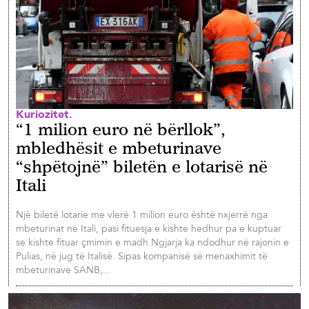
Kuriozitet.
“1 milion euro në bërllok”,
mbledhësit e mbeturinave
“shpëtojnë” biletën e lotarisë në
Itali
Një biletë lotarie me vlerë 1 milion euro është nxjerrë nga
mbeturinat në Itali, pasi fituesja e kishte hedhur pa e kuptuar
se kishte fituar çmimin e madh.Ngjarja ka ndodhur në rajonin e
Pulias, në jug të Italisë. Sipas kompanisë së menaxhimit të
mbeturinave SANB,...