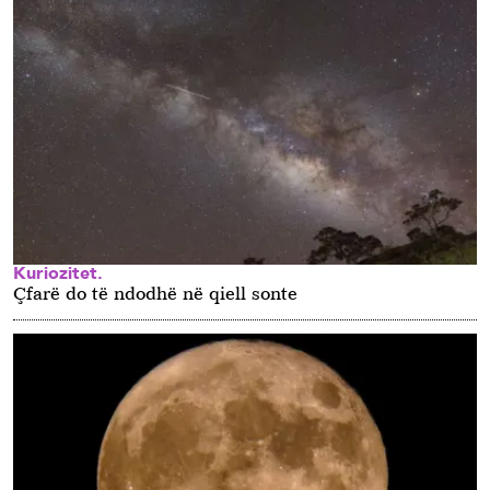
Kuriozitet.
Çfarë do të ndodhë në qiell sonte