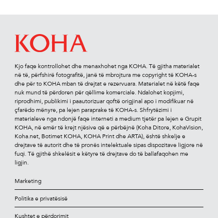
Kjo faqe kontrollohet dhe menaxhohet nga KOHA. Të gjitha materialet
në të, përfshirë fotograﬁtë, janë të mbrojtura me copyright të KOHA-s
dhe për to KOHA mban të drejtat e rezervuara. Materialet në këtë faqe
nuk mund të përdoren për qëllime komerciale. Ndalohet kopjimi,
riprodhimi, publikimi i paautorizuar qoftë origjinal apo i modiﬁkuar në
çfarëdo mënyre, pa lejen paraprake të KOHA-s. Shfrytëzimi i
materialeve nga ndonjë faqe interneti a medium tjetër pa lejen e Grupit
KOHA, në emër të krejt njësive që e përbëjnë (Koha Ditore, KohaVision,
Koha.net, Botimet KOHA, KOHA Print dhe ARTA), është shkelje e
drejtave të autorit dhe të pronës intelektuale sipas dispozitave ligjore në
fuqi. Të gjithë shkelësit e këtyre të drejtave do të ballafaqohen me
ligjin.
Marketing
Politika e privatësisë
Kushtet e përdorimit