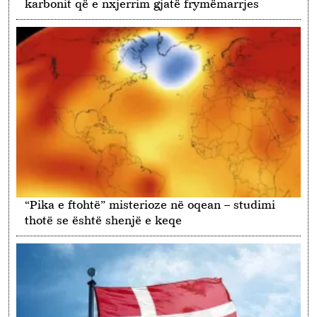
karbonit që e nxjerrim gjatë frymëmarrjes
“Pika e ftohtë” misterioze në oqean – studimi
thotë se është shenjë e keqe