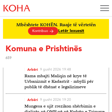
TEMPUS
BETIMI P
DREJTËS
SPORTI 
Mbështete KOHËN. Ruaje të vërtetën
KTV
Letër lexuesit
Kontribuo
PROGRA
FLUTURU
I FËMIJË
Komuna e Prishtinës
NËPËR F
659
Hapësirë
sponsori
9 gusht 2026 19:48
Arbëri
Rama mbajti Maliqin në krye të
Urbanizmit e Kadastrit - mbylli për
publik të dhënat e legalizimeve
Follow Koha.net
9 gusht 2026 19:20
Arbëri
Mungesa e ujit rrezikon shërbimin e
dializës në QMF-në në Kodrën e Trimave